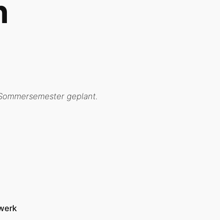
n
 Sommersemester geplant.
werk