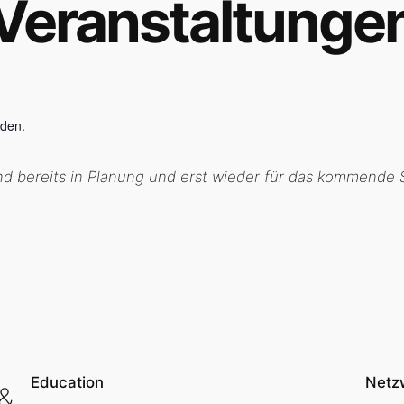
Veranstaltunge
nden.
nd bereits in Planung und erst wieder für das kommende
tungen
Education
Netz
 &