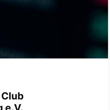
 Club
 e.V.